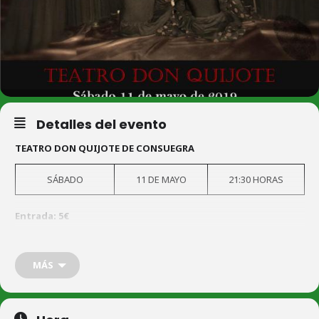
Detalles del evento
TEATRO DON QUIJOTE DE CONSUEGRA
SÁBADO
11 DE MAYO
21:30 HORAS
Entrada: 5€
Centro Flamenco Julián Fernández «El gitano» presenta «
Te
lo contaré bailando»
MÁS
Venta de Entradas en taquilla
Jueves y viernes de 11:30 a 13:30h.;
jueves de 18:30 a 20:30h.;