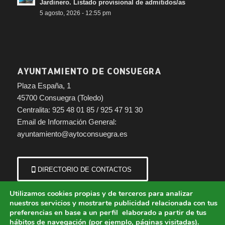
Jardinero. Listado provisional de admitidos/as
5 agosto, 2026 - 12:55 pm
AYUNTAMIENTO DE CONSUEGRA
Plaza España, 1
45700 Consuegra (Toledo)
Centralita: 925 48 01 85 / 925 47 91 30
Email de Información General:
ayuntamiento@aytoconsuegra.es
DIRECTORIO DE CONTACTOS
Utilizamos cookies propias y de terceros para analizar
nuestros servicios y mostrarte publicidad relacionada con tus
preferencias en base a un perfil elaborado a partir de tus
hábitos de navegación (por ejemplo, páginas visitadas).