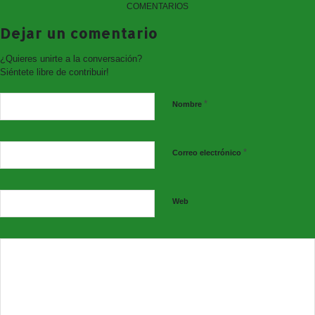
COMENTARIOS
Dejar un comentario
¿Quieres unirte a la conversación?
Siéntete libre de contribuir!
*
Nombre
*
Correo electrónico
Web
#JuntosLoConseguiremos #NoBajesLaGuardia
#NoLoTiresPorLaBorda #Responsabilidad