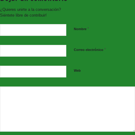
¿Quieres unirte a la conversación?
Siéntete libre de contribuir!
Venta de entradas en taquilla
*
Nombre
jueves y viernes de 11:30 a 13:30h.;
jueves de 18:30 a 20:30h.;
y dos horas antes de la actuación.
*
Correo electrónico
También en
www.giglon.com
Web
ABONO
Entrada adulto (abono para los tres espectáculos): 12€
Entrada infantil (abono para los tres espectáculos): 7€