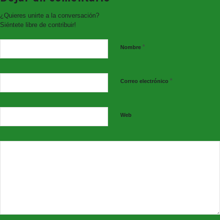
Entradas en
www.giglon.com
¿Quieres unirte a la conversación?
Siéntete libre de contribuir!
Domingo 17
*
Nombre
Asociación Coros y Danzas Rosa del Azafrán
Asociación AMADIS
*
Correo electrónico
Grupo saxofones Escuela de Música
Trío Plymouth
Coral de Consuegra
Web
Entradas en
www.giglon.com
Venta de Entradas en taquilla
jueves y viernes de 11:30 a 13;30h.;
jueves de 18:30 a 20:30h.;
dos horas antes el sábado 15
y una hora antes el domingo 16