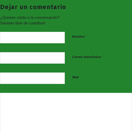
sábado y la salida será desde el hotel Consuegra.
Dejar un comentario
El sábado a las 16 horas se realizará la demostración del perro en
blanco y a las 19 horas en el salón del hotel Consuegra los jueces
¿Quieres unirte a la conversación?
del campeonato nos obsequiarán con una charla sobre el
Siéntete libre de contribuir!
reglamento y puesta en pista de los perros de competición de IGP.
Posteriormente en el salón del mismo hotel se celebra la cena de
*
Nombre
confraternidad.
El domingo a las 7 horas darán comienzo los juicios de obediencia y
protección y posteriormente la clausura del Campeonato.
*
Correo electrónico
Información e inscripciones en web:
https://www.secpa.es/formulario-de-inscripcion-campeonato-
Web
nacional-de-trabajo-secpa-2024-y-campeonato-regional-
centro-rsce/