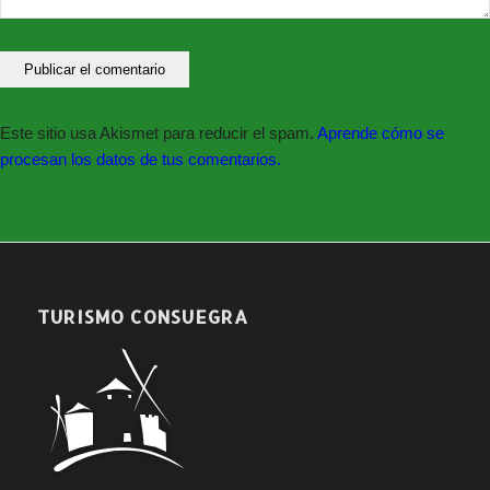
Organiza:
Real Sociedad Canina de España,
Colabora:
Excmo. Ayuntamiento de Consuegra y Fincas Ramón
Este sitio usa Akismet para reducir el spam.
Aprende cómo se
procesan los datos de tus comentarios.
Información y contacto
Oficina Municipal de
Atención Ciudadana (OAC)
Excmo. Ayuntamiento de
Consuegra (Toledo)
45700 Plaza España, 1
TURISMO CONSUEGRA
Tlf. 925 48 01 85
ayuntamiento@aytoconsuegra.es
www.aytoconsuegra.es