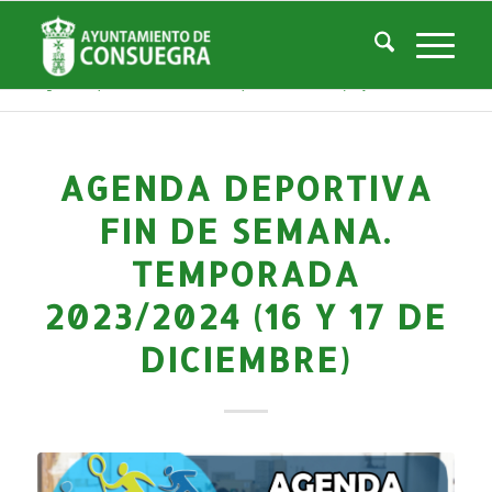
Noticias
Usted está aquí:
Inicio
/
Noticias
/
Áreas Municipales
/
Deportes
/
Actividades deportivas
/
Agenda Deportiva fin de semana. Temporada 2023/2024 (16 y 17 de diciem...
AGENDA DEPORTIVA
FIN DE SEMANA.
TEMPORADA
2023/2024 (16 Y 17 DE
DICIEMBRE)