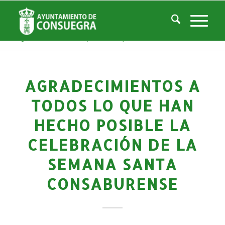
Noticias
Usted está aquí:
Inicio
/
Noticias
/
Áreas Municipales
/
Cultura
/
Biblioteca Pública Municipal
/
Actividades Biblioteca
/
Agradecimientos a todos lo que han hecho posible la celebración de la ...
AGRADECIMIENTOS A
TODOS LO QUE HAN
HECHO POSIBLE LA
CELEBRACIÓN DE LA
SEMANA SANTA
CONSABURENSE