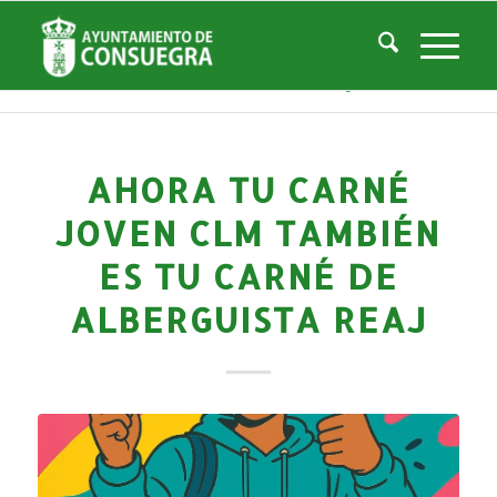
Noticias
Usted está aquí:
Inicio
/
Noticias
/
Áreas Municipales
/
Cultura
/
Actividades culturales y educativas
/
Ahora tu Carné Joven CLM también es tu Carné de Alberguista REAJ
AHORA TU CARNÉ
JOVEN CLM TAMBIÉN
ES TU CARNÉ DE
ALBERGUISTA REAJ