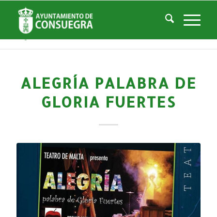
Noticias
Usted está aquí:
Inicio
/
Noticias
/
Áreas Municipales
/
Cultura
/
Teatro Don Quijote
/
Histórico de Eventos Teatro
/
Alegría Palabra de Gloria Fuertes
ALEGRÍA PALABRA DE
GLORIA FUERTES