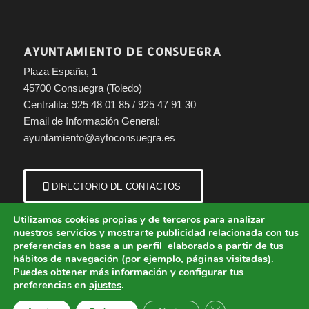
AYUNTAMIENTO DE CONSUEGRA
Plaza España, 1
45700 Consuegra (Toledo)
Centralita: 925 48 01 85 / 925 47 91 30
Email de Información General:
ayuntamiento@aytoconsuegra.es
DIRECTORIO DE CONTACTOS
Utilizamos cookies propias y de terceros para analizar
nuestros servicios y mostrarte publicidad relacionada con tus
preferencias en base a un perfil elaborado a partir de tus
hábitos de navegación (por ejemplo, páginas visitadas).
Puedes obtener más información y configurar tus
preferencias en
ajustes
.
© Copyright - Ayuntamiento de Consuegra (Toledo) | Portal municipal.
Cerrar el banner de 