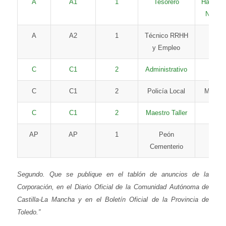
A
A1
1
Tesorero
Habilita
Nacion
A
A2
1
Técnico RRHH
Libre
y Empleo
C
C1
2
Administrativo
Libre
C
C1
2
Policía Local
Movilid
C
C1
2
Maestro Taller
Libre
AP
AP
1
Peón
Libre
Cementerio
Segundo. Que se publique en el tablón de anuncios de la
Corporación, en el Diario Oficial de la Comunidad Autónoma de
Castilla-La Mancha y en el Boletín Oficial de la Provincia de
Toledo.”