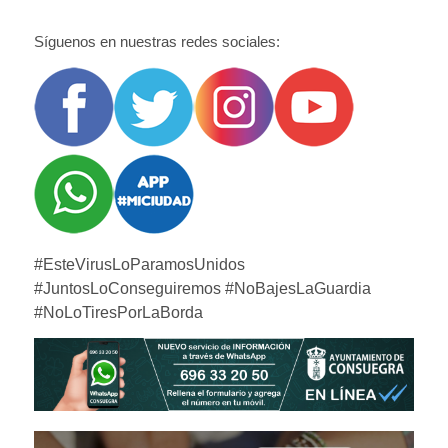
Síguenos en nuestras redes sociales:
#EsteVirusLoParamosUnidos
#JuntosLoConseguiremos #NoBajesLaGuardia
#NoLoTiresPorLaBorda