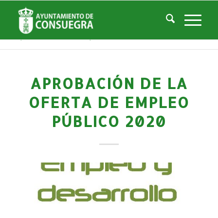
Noticias
Usted está aquí:
Inicio
/
Noticias
/
Áreas Municipales
/
Empleo y Desarrollo
/
Empleo Ayuntamiento
/
Aprobación de la Oferta de Empleo Público 2020
APROBACIÓN DE LA
OFERTA DE EMPLEO
PÚBLICO 2020