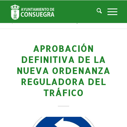
Noticias
Usted está aquí:
Inicio
/
Noticias
/
La Ciudad
/
Noticias
/
Noticias-Actualidad
/
Aprobación definitiva de la nueva Ordenanza Reguladora del Tráfico
APROBACIÓN
DEFINITIVA DE LA
NUEVA ORDENANZA
REGULADORA DEL
TRÁFICO