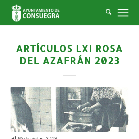
Noticias
Usted está aquí:
Inicio
/
Noticias
/
Áreas Municipales
/
Archivo Municipal
/
Actividades Archivo
/
Artículos LXI Rosa del Azafrán 2023
ARTÍCULOS LXI ROSA
DEL AZAFRÁN 2023
Nº de visitas:
3.119