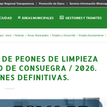
jo Regional Transparencia
Protección de Datos
Servicio Información Whatsa
 CIUDAD
ÁREAS MUNICIPALES
GESTIONES Y TRÁMITES
quí:
Inicio
/
Noticias
/
Áreas Municipales
/
Empleo y Desarrollo
/
Empleo Ayuntamiento
/
 DE PEONES DE LIMPIEZA
 DE CONSUEGRA / 2026.
NES DEFINITIVAS.