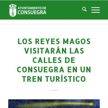
Noticias
Usted está aquí:
Inicio
/
Noticias
/
Áreas Municipales
/
Cultura
/
Actividades culturales y educativas
/
Los Reyes Magos visitarán las calles de Consuegra en un tren turístico...
LOS REYES MAGOS
VISITARÁN LAS
CALLES DE
CONSUEGRA EN UN
TREN TURÍSTICO