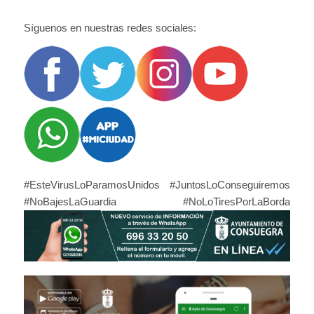
Síguenos en nuestras redes sociales:
#EsteVirusLoParamosUnidos #JuntosLoConseguiremos
#NoBajesLaGuardia #NoLoTiresPorLaBorda