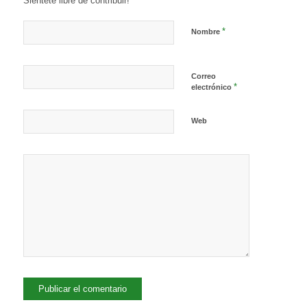
Siéntete libre de contribuir!
*
Nombre
Correo
*
electrónico
Web