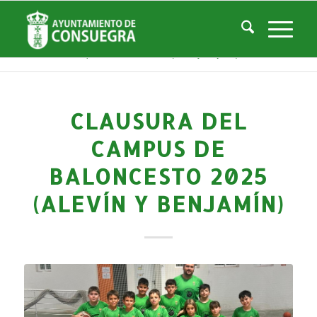
Noticias
Usted está aquí:
Inicio
/
Noticias
/
Áreas Municipales
/
Deportes
/
Actividades deportivas
/
Clausura del Campus de Baloncesto 2025 (Alevín y Benjamín)
CLAUSURA DEL
CAMPUS DE
BALONCESTO 2025
(ALEVÍN Y BENJAMÍN)