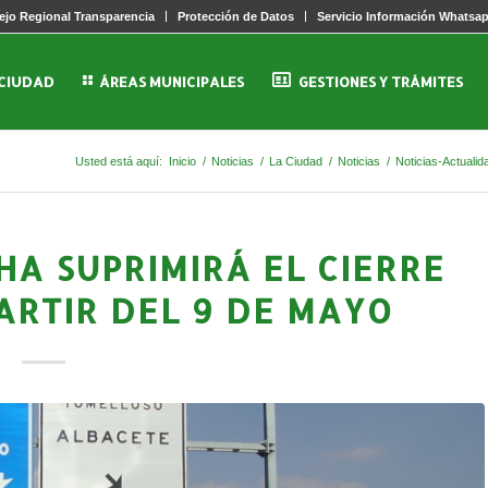
jo Regional Transparencia
Protección de Datos
Servicio Información Whatsa
 CIUDAD
ÁREAS MUNICIPALES
GESTIONES Y TRÁMITES
Usted está aquí:
Inicio
/
Noticias
/
La Ciudad
/
Noticias
/
Noticias-Actualid
HA SUPRIMIRÁ EL CIERRE
ARTIR DEL 9 DE MAYO