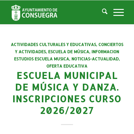
Listado de la categoría: Oferta Educativa
Usted está aquí:
Inicio
/
Noticias
/
Áreas Municipales
/
Cultura
/
Escuela de Música
/
Oferta Educativa
ACTIVIDADES CULTURALES Y EDUCATIVAS
,
CONCIERTOS
Y ACTIVIDADES
,
ESCUELA DE MÚSICA
,
INFORMACION
ESTUDIOS ESCUELA MUSICA
,
NOTICIAS-ACTUALIDAD
,
OFERTA EDUCATIVA
ESCUELA MUNICIPAL
DE MÚSICA Y DANZA.
INSCRIPCIONES CURSO
2026/2027