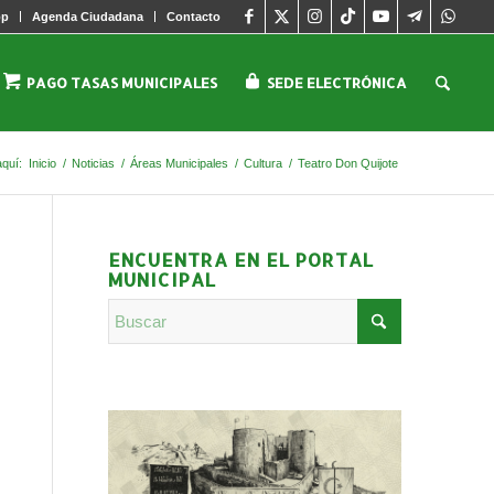
pp
Agenda Ciudadana
Contacto
PAGO TASAS MUNICIPALES
SEDE ELECTRÓNICA
aquí:
Inicio
/
Noticias
/
Áreas Municipales
/
Cultura
/
Teatro Don Quijote
ENCUENTRA EN EL PORTAL
MUNICIPAL