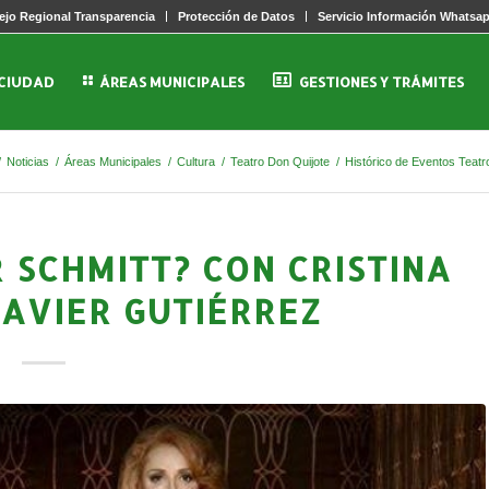
jo Regional Transparencia
Protección de Datos
Servicio Información Whatsa
 CIUDAD
ÁREAS MUNICIPALES
GESTIONES Y TRÁMITES
/
Noticias
/
Áreas Municipales
/
Cultura
/
Teatro Don Quijote
/
Histórico de Eventos Teatr
R SCHMITT? CON CRISTINA
JAVIER GUTIÉRREZ