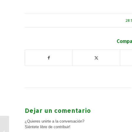
28 
Compar
Dejar un comentario
¿Quieres unirte a la conversación?
Pelopincho y los libros
Siéntete libre de contribuir!
«Don quijote y