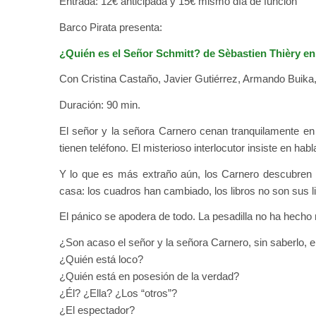
Entrada: 12€ anticipada y 15€ mismo día de función
Barco Pirata presenta:
¿Quién es el Señor Schmitt?
de Sèbastien Thièry en
Con Cristina Castaño, Javier Gutiérrez, Armando Buik
Duración: 90 min.
El señor y la señora Carnero cenan tranquilamente en
tienen teléfono. El misterioso interlocutor insiste en ha
Y lo que es más extraño aún, los Carnero descubren 
casa: los cuadros han cambiado, los libros no son sus l
El pánico se apodera de todo. La pesadilla no ha hech
¿Son acaso el señor y la señora Carnero, sin saberlo, e
¿Quién está loco?
¿Quién está en posesión de la verdad?
¿Él? ¿Ella? ¿Los “otros”?
¿El espectador?