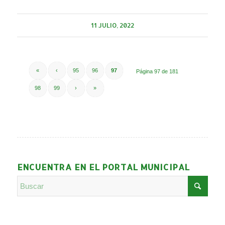
11 JULIO, 2022
«
‹
95
96
97
Página 97 de 181
98
99
›
»
ENCUENTRA EN EL PORTAL MUNICIPAL