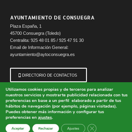
AYUNTAMIENTO DE CONSUEGRA
Plaza España, 1
45700 Consuegra (Toledo)
Centralita: 925 48 01 85 / 925 47 91 30
Email de Información General:
ayuntamiento@aytoconsuegra.es
DIRECTORIO DE CONTACTOS
Utilizamos cookies propias y de terceros para analizar
nuestros servicios y mostrarte publicidad relacionada con tus
preferencias en base a un perfil elaborado a partir de tus
hábitos de navegación (por ejemplo, páginas visitadas).
Puedes obtener más información y configurar tus
preferencias en
ajustes
.
© Copyright - Ayuntamiento de Consuegra (Toledo) | Portal municipal.
Cerrar el banner de 
Aceptar
Rechazar
Ajustes
Aviso Legal
Política de Cookies
Política de Privacidad