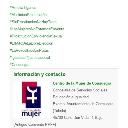
#AmeliaTiganus
#AboliciónProstitución
#SinProstituciónNoHayTrata
#LasMujeresNoEstamosEnVenta
#ProstituciónEsViolenciaSexual
#ElMitoDeLaLibreElección
#LaRevueltadelasPutas
#igualdad
#justiciasocial
#Consuegra
Información y contacto
Centro de la Mujer de Consuegra
Concejalía de Servicios Sociales,
Educación e Igualdad
Excmo. Ayuntamiento de Consuegra
(Toledo)
45700 Calle Don Vidal, 1-Bajo
(Antiguo Convento PPFF)