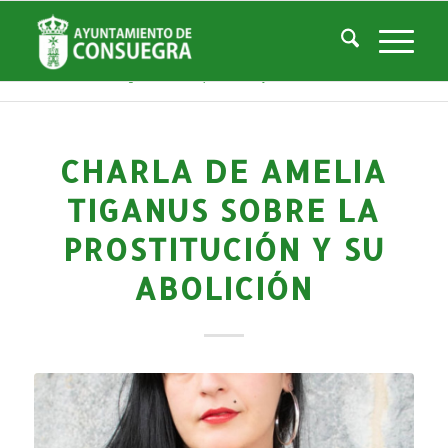
Noticias
Usted está aquí:
Inicio
/
Noticias
/
Áreas Municipales
/
Servicios Sociales
/
Centro de la Mujer
/
Actividades Centro Mujer
/
Charla de Amelia Tiganus sobre la prostitución y su abolición
CHARLA DE AMELIA
TIGANUS SOBRE LA
PROSTITUCIÓN Y SU
ABOLICIÓN