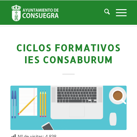
Noticias
Usted está aquí:
Inicio
/
Noticias
/
Áreas Municipales
/
Empleo y Desarrollo
/
Formacion
/
Ciclos formativos IES CONSABURUM
CICLOS FORMATIVOS
IES CONSABURUM
Nº de visitas:
4.838