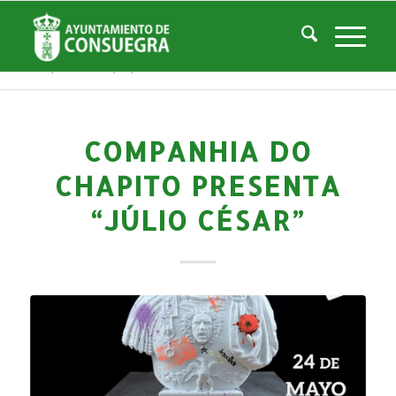
Noticias
Usted está aquí:
Inicio
/
Noticias
/
Áreas Municipales
/
Cultura
/
Teatro Don Quijote
/
Histórico de Eventos Teatro
/
Companhia do Chapito presenta “JÚLIO CÉSAR”
COMPANHIA DO
CHAPITO PRESENTA
“JÚLIO CÉSAR”