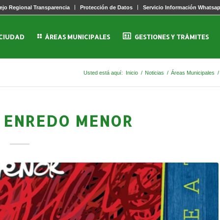
jo Regional Transparencia
Protección de Datos
Servicio Información Whatsa
 CIUDAD
ÁREAS MUNICIPALES
GESTIONES Y TRÁMITES
Usted está aquí:
Inicio
/
Noticias
/
Áreas Municipales
/
 ENREDO MENOR