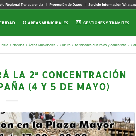
jo Regional Transparencia
Protección de Datos
Servicio Información Whatsa
 CIUDAD
ÁREAS MUNICIPALES
GESTIONES Y TRÁMITES
Inicio
/
Noticias
/
Áreas Municipales
/
Cultura
/
Actividades culturales y educativas
/
Con
Á LA 2ª CONCENTRACIÓN
PAÑA (4 Y 5 DE MAYO)