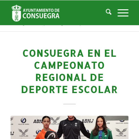
Noticias
Usted está aquí:
Inicio
/
Noticias
/
Áreas Municipales
/
Deportes
/
Actividades deportivas
/
Consuegra en el Campeonato Regional de Deporte Escolar
CONSUEGRA EN EL
CAMPEONATO
REGIONAL DE
DEPORTE ESCOLAR