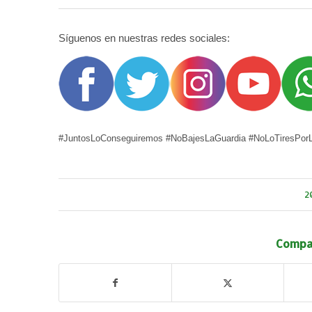
Síguenos en nuestras redes sociales:
#JuntosLoConseguiremos #NoBajesLaGuardia #NoLoTiresPorL
2
Compar