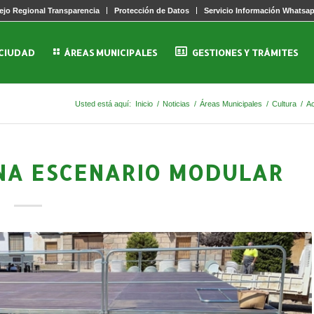
jo Regional Transparencia
Protección de Datos
Servicio Información Whatsa
 CIUDAD
ÁREAS MUNICIPALES
GESTIONES Y TRÁMITES
Usted está aquí:
Inicio
/
Noticias
/
Áreas Municipales
/
Cultura
/
Ac
NA ESCENARIO MODULAR