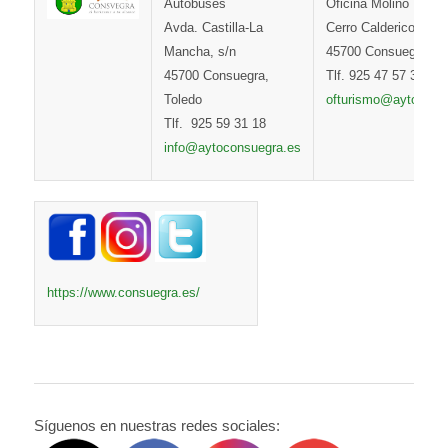
Autobuses
Oficina Molino Boler
Avda. Castilla-La
Cerro Calderico s/n
Mancha, s/n
45700 Consuegra, To
45700 Consuegra,
Tlf. 925 47 57 31
Toledo
ofturismo@aytocons
Tlf. 925 59 31 18
info@aytoconsuegra.es
https://www.consuegra.es/
Síguenos en nuestras redes sociales: