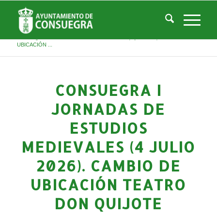
Noticias
Usted está aquí:
Inicio
/
Noticias
/
Áreas Municipales
/
Cultura
/
Actividades culturales y educativas
/
Consuegra I Jornadas de Estudios Medievales (4 julio 2026). CAMBIO DE
UBICACIÓN ...
CONSUEGRA I
JORNADAS DE
ESTUDIOS
MEDIEVALES (4 JULIO
2026). CAMBIO DE
UBICACIÓN TEATRO
DON QUIJOTE