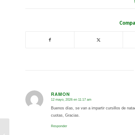
Compar
RAMON
12 mayo, 2026 en 11:17 am
Dice:
Buenos días, se van a impartir cursillos de nat
cuotas, Gracias.
La Escuela de Fútbol
Responder
EMF Consuegra