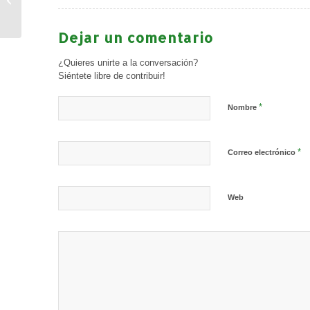
competirá por ascender
este sábado 9 de...
Dejar un comentario
¿Quieres unirte a la conversación?
Siéntete libre de contribuir!
*
Nombre
*
Correo electrónico
Web