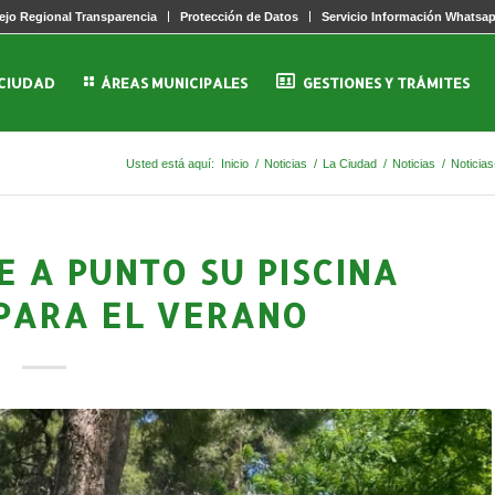
jo Regional Transparencia
Protección de Datos
Servicio Información Whatsa
 CIUDAD
ÁREAS MUNICIPALES
GESTIONES Y TRÁMITES
Usted está aquí:
Inicio
/
Noticias
/
La Ciudad
/
Noticias
/
Noticias
 A PUNTO SU PISCINA
 PARA EL VERANO