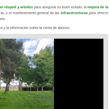
el césped y arboles
para asegurar su buen estado, la
mejora de la
cia, y el mantenimiento general de las
infraestructuras
para ofrecer
nos
.
a y la información sobre la venta de abonos.