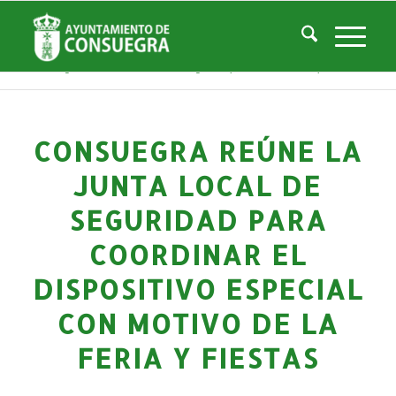
Noticias
Usted está aquí:
Inicio
/
Noticias
/
Áreas Municipales
/
Cultura
/
Actividades culturales y educativas
/
Consuegra reúne la Junta Local de Seguridad para coordinar el dispositivo ...
CONSUEGRA REÚNE LA
JUNTA LOCAL DE
SEGURIDAD PARA
COORDINAR EL
DISPOSITIVO ESPECIAL
CON MOTIVO DE LA
FERIA Y FIESTAS