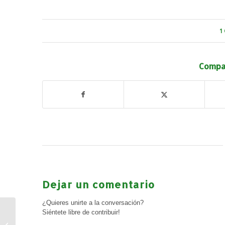
1
Compar
Dejar un comentario
¿Quieres unirte a la conversación?
Siéntete libre de contribuir!
Pleno ordinario
convocado el viernes