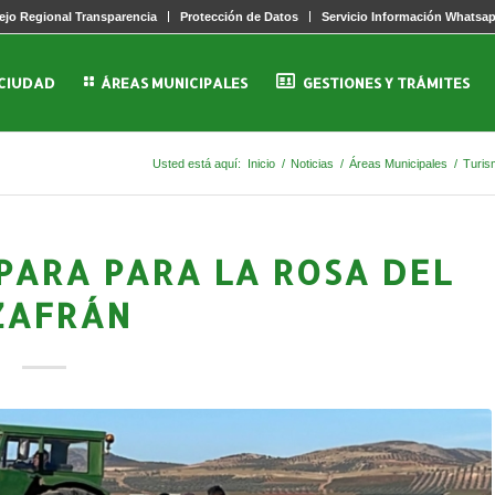
jo Regional Transparencia
Protección de Datos
Servicio Información Whatsa
 CIUDAD
ÁREAS MUNICIPALES
GESTIONES Y TRÁMITES
Usted está aquí:
Inicio
/
Noticias
/
Áreas Municipales
/
Turis
PARA PARA LA ROSA DEL
ZAFRÁN