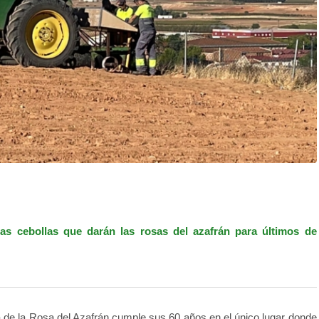
s cebollas que darán las rosas del azafrán para últimos de
ta de la Rosa del Azafrán cumple sus 60 años en el único lugar donde