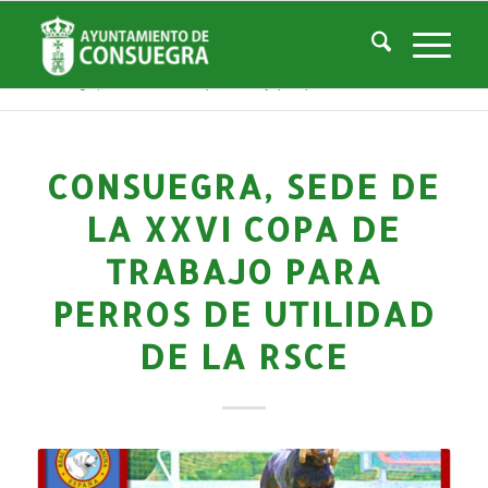
Noticias
Usted está aquí:
Inicio
/
Noticias
/
Áreas Municipales
/
Deportes
/
Actividades deportivas
/
Consuegra, sede de la XXVI Copa de trabajo para perros de utilidad de la...
CONSUEGRA, SEDE DE
LA XXVI COPA DE
TRABAJO PARA
PERROS DE UTILIDAD
DE LA RSCE