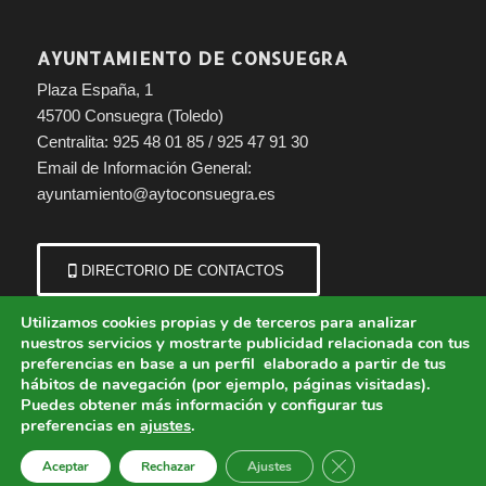
AYUNTAMIENTO DE CONSUEGRA
Plaza España, 1
45700 Consuegra (Toledo)
Centralita: 925 48 01 85 / 925 47 91 30
Email de Información General:
ayuntamiento@aytoconsuegra.es
DIRECTORIO DE CONTACTOS
Utilizamos cookies propias y de terceros para analizar
nuestros servicios y mostrarte publicidad relacionada con tus
preferencias en base a un perfil elaborado a partir de tus
hábitos de navegación (por ejemplo, páginas visitadas).
Puedes obtener más información y configurar tus
preferencias en
ajustes
.
© Copyright - Ayuntamiento de Consuegra (Toledo) | Portal municipal.
Cerrar el banner de 
Aceptar
Rechazar
Ajustes
Aviso Legal
Política de Cookies
Política de Privacidad
Protección de Datos
Política de Accesibilidad