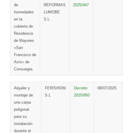
de
REFORMAS
2025/947
humedades
LUMOBE
en la
S.L
cubierta de
Residencia
de Mayores
«San
Francisco de
Asís» de
Consuegra.
Alquiler y
FERISHOW,
Decreto
08/07/2025
montaje de
S.L
2025/950
una carpa
poligonal
para su
instalación
durante el