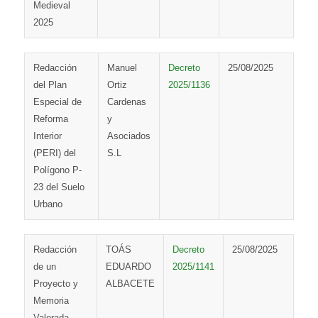
Medieval
2025
Redacción
Manuel
Decreto
25/08/2025
del Plan
Ortiz
2025/1136
Especial de
Cardenas
Reforma
y
Interior
Asociados
(PERI) del
S.L
Polígono P-
23 del Suelo
Urbano
Redacción
TOÁS
Decreto
25/08/2025
de un
EDUARDO
2025/1141
Proyecto y
ALBACETE
Memoria
Valorada