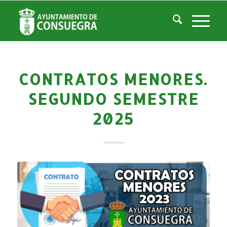
Noticias
Usted está aquí:
Inicio
/
Noticias
/
Gestiones y Trámites
/
Perfil del Contratante
/
Contratos Menores. Segundo Semestre 2025
CONTRATOS MENORES.
SEGUNDO SEMESTRE
2025