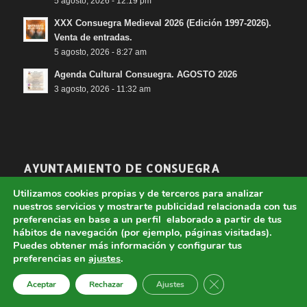
5 agosto, 2026 - 12:19 pm
XXX Consuegra Medieval 2026 (Edición 1997-2026).
Venta de entradas.
5 agosto, 2026 - 8:27 am
Agenda Cultural Consuegra. AGOSTO 2026
3 agosto, 2026 - 11:32 am
AYUNTAMIENTO DE CONSUEGRA
Plaza España, 1
Utilizamos cookies propias y de terceros para analizar
45700 Consuegra (Toledo)
nuestros servicios y mostrarte publicidad relacionada con tus
preferencias en base a un perfil elaborado a partir de tus
Centralita: 925 48 01 85 / 925 47 91 30
hábitos de navegación (por ejemplo, páginas visitadas).
Email de Información General:
Puedes obtener más información y configurar tus
ayuntamiento@aytoconsuegra.es
preferencias en
ajustes
.
Cerrar el banner de 
Aceptar
Rechazar
Ajustes
DIRECTORIO DE CONTACTOS