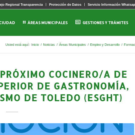
jo Regional Transparencia
Protección de Datos
Servicio Información Whatsa
 CIUDAD
ÁREAS MUNICIPALES
GESTIONES Y TRÁMITES
Usted está aquí:
Inicio
/
Noticias
/
Áreas Municipales
/
Empleo y Desarrollo
/
Formac
 PRÓXIMO COCINERO/A DE
UPERIOR DE GASTRONOMÍA,
ISMO DE TOLEDO (ESGHT)