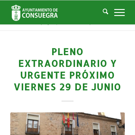
Noticias
Usted está aquí:
Inicio
/
Noticias
/
La Ciudad
/
Noticias
/
Histórico Noticias
/
Pleno Extraordinario y Urgente próximo viernes 29 de junio
PLENO
EXTRAORDINARIO Y
URGENTE PRÓXIMO
VIERNES 29 DE JUNIO