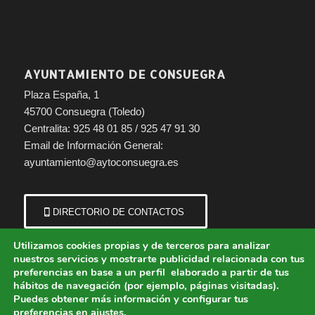
AYUNTAMIENTO DE CONSUEGRA
Plaza España, 1
45700 Consuegra (Toledo)
Centralita: 925 48 01 85 / 925 47 91 30
Email de Información General:
ayuntamiento@aytoconsuegra.es
DIRECTORIO DE CONTACTOS
Utilizamos cookies propias y de terceros para analizar
nuestros servicios y mostrarte publicidad relacionada con tus
preferencias en base a un perfil elaborado a partir de tus
hábitos de navegación (por ejemplo, páginas visitadas).
Puedes obtener más información y configurar tus
preferencias en
ajustes
.
© Copyright - Ayuntamiento de Consuegra (Toledo) | Portal municipal.