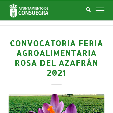
Noticias
Usted está aquí:
Inicio
/
Noticias
/
Áreas Municipales
/
Cultura
/
Actividades culturales y educativas
/
Convocatoria FERIA AGROALIMENTARIA Rosa del Azafrán 2021
CONVOCATORIA FERIA
AGROALIMENTARIA
ROSA DEL AZAFRÁN
2021