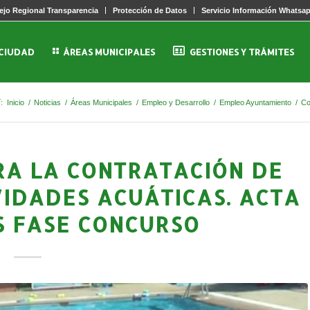
jo Regional Transparencia
Protección de Datos
Servicio Información Whatsa
 CIUDAD
ÁREAS MUNICIPALES
GESTIONES Y TRÁMITES
:
Inicio
/
Noticias
/
Áreas Municipales
/
Empleo y Desarrollo
/
Empleo Ayuntamiento
/
Co
A LA CONTRATACIÓN DE
VIDADES ACUÁTICAS. ACTA
 FASE CONCURSO