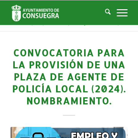
Noticias
Usted está aquí:
Inicio
/
Noticias
/
Áreas Municipales
/
Empleo y Desarrollo
/
Empleo Ayuntamiento
/
Convocatoria para la provisión de una plaza de Agente de Policía Local (...
CONVOCATORIA PARA
LA PROVISIÓN DE UNA
PLAZA DE AGENTE DE
POLICÍA LOCAL (2024).
NOMBRAMIENTO.