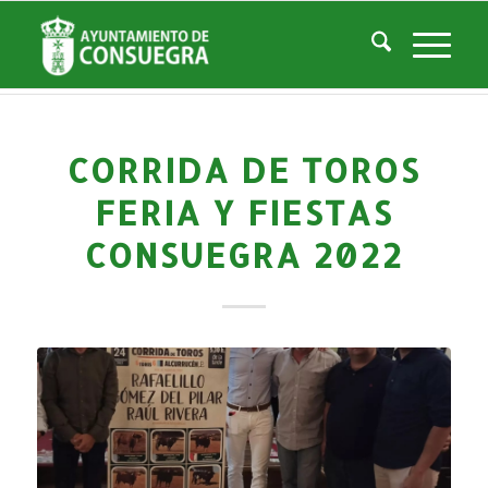
Noticias
Usted está aquí:
Inicio
/
Noticias
/
Áreas Municipales
/
Turismo
/
El blog de Turismo
/
Corrida de Toros Feria y Fiestas Consuegra 2022
CORRIDA DE TOROS
FERIA Y FIESTAS
CONSUEGRA 2022