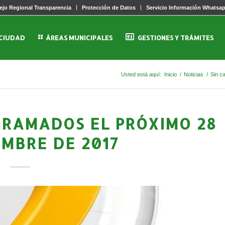
jo Regional Transparencia
Protección de Datos
Servicio Información Whatsa
 CIUDAD
ÁREAS MUNICIPALES
GESTIONES Y TRÁMITES
Usted está aquí:
Inicio
/
Noticias
/
Sin c
GRAMADOS EL PRÓXIMO 28
EMBRE DE 2017