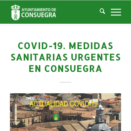
Noticias
Usted está aquí:
Inicio
/
Noticias
/
La Ciudad
/
Noticias
/
Noticias-Actualidad
/
COVID-19. Medidas sanitarias urgentes en Consuegra
COVID-19. MEDIDAS
SANITARIAS URGENTES
EN CONSUEGRA