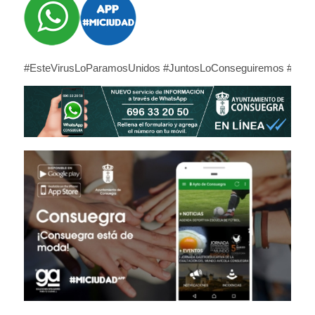
#EsteVirusLoParamosUnidos #JuntosLoConseguiremos #NoBa