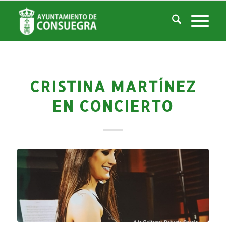
Noticias
Usted está aquí:
Inicio
/
Noticias
/
Áreas Municipales
/
Cultura
/
Teatro Don Quijote
/
Histórico de Eventos Teatro
/
Cristina Martínez en concierto
CRISTINA MARTÍNEZ
EN CONCIERTO