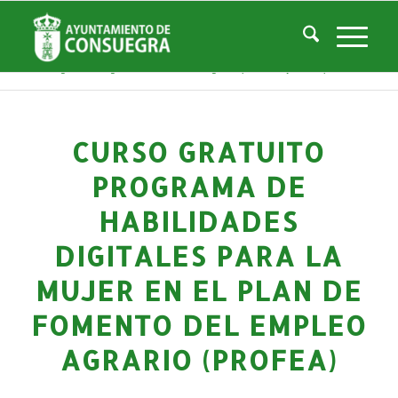
Noticias
Usted está aquí:
Inicio
/
Noticias
/
Áreas Municipales
/
Empleo y Desarrollo
/
Formacion
/
Curso gratuito Programa de habilidades digitales para la mujer en el plan...
CURSO GRATUITO
PROGRAMA DE
HABILIDADES
DIGITALES PARA LA
MUJER EN EL PLAN DE
FOMENTO DEL EMPLEO
AGRARIO (PROFEA)