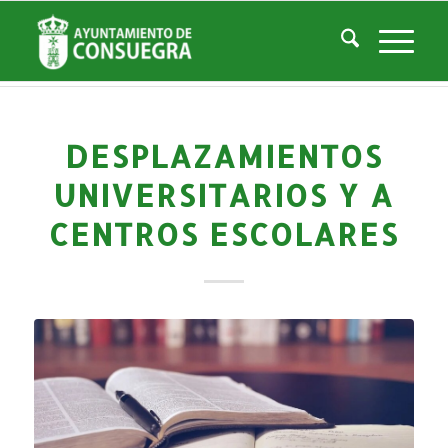
Noticias
Usted está aquí:
Inicio
/
Noticias
/
La Ciudad
/
Noticias
/
Noticias-Actualidad
/
Desplazamientos universitarios y a centros escolares
DESPLAZAMIENTOS
UNIVERSITARIOS Y A
CENTROS ESCOLARES