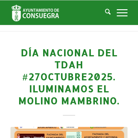
Noticias
Usted está aquí:
Inicio
/
Noticias
/
Áreas Municipales
/
Cultura
/
Actividades culturales y educativas
/
Día Nacional del TDAH #27Octubre2025. Iluminamos el Molino Mambrino.
DÍA NACIONAL DEL
TDAH
#27OCTUBRE2025.
ILUMINAMOS EL
MOLINO MAMBRINO.