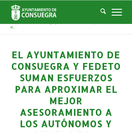
Noticias
Usted está aquí:
Inicio
/
Noticias
/
Áreas Municipales
/
Empleo y Desarrollo
/
Noticias Empresas y Desarrollo Local
/
El Ayuntamiento de Consuegra y Fedeto suman esfuerzos para aproximar
el...
EL AYUNTAMIENTO DE
CONSUEGRA Y FEDETO
SUMAN ESFUERZOS
PARA APROXIMAR EL
MEJOR
ASESORAMIENTO A
LOS AUTÓNOMOS Y