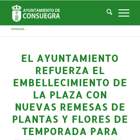
Noticias
Usted está aquí:
Inicio
/
Noticias
/
Áreas Municipales
/
Turismo
/
El blog de Turismo
/
El Ayuntamiento refuerza el embellecimiento de la Plaza con nuevas
remesas...
EL AYUNTAMIENTO
REFUERZA EL
EMBELLECIMIENTO DE
LA PLAZA CON
NUEVAS REMESAS DE
PLANTAS Y FLORES DE
TEMPORADA PARA