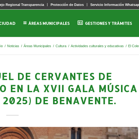
jo Regional Transparencia
Protección de Datos
Servicio Información Whatsa
 CIUDAD
ÁREAS MUNICIPALES
GESTIONES Y TRÁMITES
cio
/
Noticias
/
Áreas Municipales
/
Cultura
/
Actividades culturales y educativas
/
El Col
UEL DE CERVANTES DE
 EN LA XVII GALA MÚSICA
 2025) DE BENAVENTE.