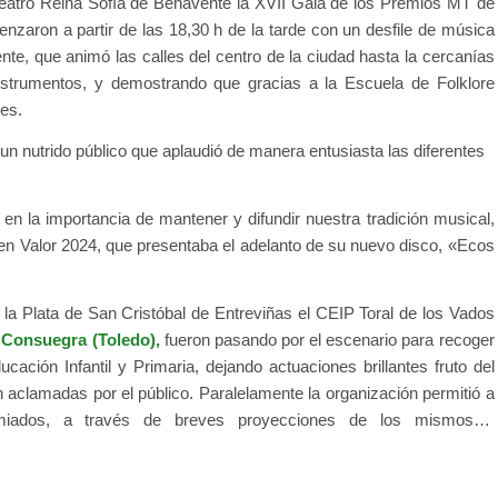
Teatro Reina Sofía de Benavente la XVII Gala de los Premios MT de
enzaron a partir de las 18,30 h de la tarde con un desfile de música
nte, que animó las calles del centro de la ciudad hasta la cercanías
instrumentos, y demostrando que gracias a la Escuela de Folklore
es.
un nutrido público que aplaudió de manera entusiasta las diferentes
 en la importancia de mantener y difundir nuestra tradición musical,
ven Valor 2024, que presentaba el adelanto de su nuevo disco, «Ecos
la Plata de San Cristóbal de Entreviñas el CEIP Toral de los Vados
 Consuegra (Toledo),
fueron pasando por el escenario para recoger
ión Infantil y Primaria, dejando actuaciones brillantes fruto del
on aclamadas por el público. Paralelamente la organización permitió a
remiados, a través de breves proyecciones de los mismos…