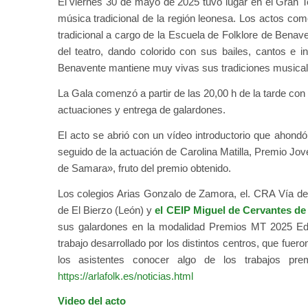
El viernes 30 de mayo de 2025 tuvo lugar en el Gran 
música tradicional de la región leonesa. Los actos com
tradicional a cargo de la Escuela de Folklore de Benave
del teatro, dando colorido con sus bailes, cantos e 
Benavente mantiene muy vivas sus tradiciones musical
La Gala comenzó a partir de las 20,00 h de la tarde con 
actuaciones y entrega de galardones.
El acto se abrió con un vídeo introductorio que ahondó
seguido de la actuación de Carolina Matilla, Premio Jo
de Samara», fruto del premio obtenido.
Los colegios Arias Gonzalo de Zamora, el. CRA Vía de 
de El Bierzo (León) y
el CEIP Miguel de Cervantes de
sus galardones en la modalidad Premios MT 2025 Educac
trabajo desarrollado por los distintos centros, que fuer
los asistentes conocer algo de los trabajos p
https://arlafolk.es/noticias.html
Video del acto