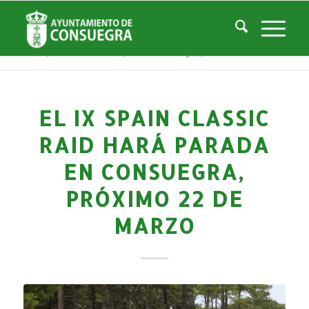
Noticias
Usted está aquí:
Inicio
/
Noticias
/
Áreas Municipales
/
Deportes
/
Actividades deportivas
/
El IX Spain Classic Raid hará parada en Consuegra, próximo 22 de marzo...
EL IX SPAIN CLASSIC
RAID HARÁ PARADA
EN CONSUEGRA,
PRÓXIMO 22 DE
MARZO