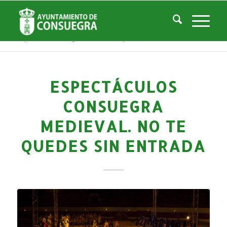
Noticias
Usted está aquí:
Inicio
/
Noticias
/
Áreas Municipales
/
Cultura
/
Actividades culturales y educativas
/
Espectáculos Consuegra Medieval. No te quedes sin entrada
ESPECTÁCULOS
CONSUEGRA
MEDIEVAL. NO TE
QUEDES SIN ENTRADA